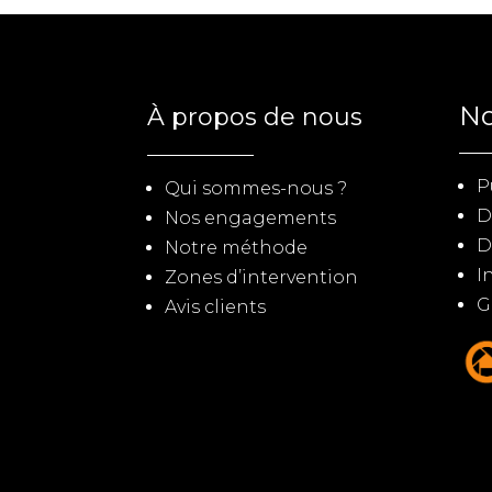
No
À propos de nous
P
Qui sommes-nous ?
D
Nos engagements
D
Notre méthode
I
Zones d’intervention
G
Avis clients