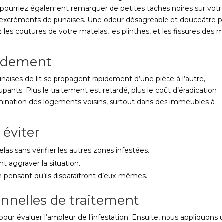
pourriez également remarquer de petites taches noires sur vot
es excréments de punaises. Une odeur désagréable et douceâtre 
es coutures de votre matelas, les plinthes, et les fissures des 
pidement
unaises de lit se propagent rapidement d’une pièce à l’autre,
pants. Plus le traitement est retardé, plus le coût d’éradication
ination des logements voisins, surtout dans des immeubles à
 éviter
as sans vérifier les autres zones infestées.
nt aggraver la situation.
n pensant qu’ils disparaîtront d’eux-mêmes.
nnelles de traitement
r évaluer l’ampleur de l’infestation. Ensuite, nous appliquons 