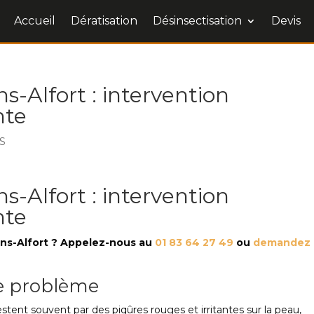
Accueil
Dératisation
Désinsectisation
Devis
s-Alfort : intervention
nte
S
s-Alfort : intervention
nte
ons-Alfort ? Appelez-nous au
01 83 64 27 49
ou
demandez
e problème
estent souvent par des piqûres rouges et irritantes sur la peau,