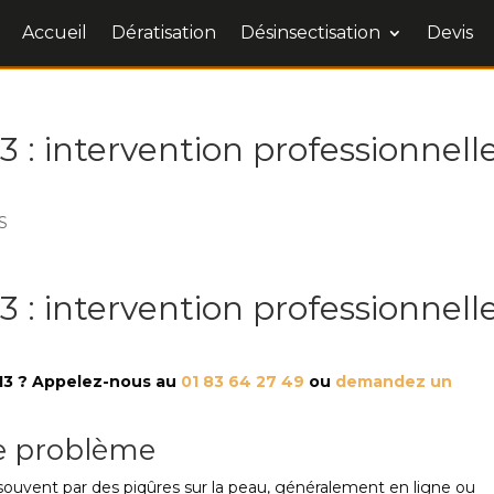
Accueil
Dératisation
Désinsectisation
Devis
13 : intervention professionnell
S
13 : intervention professionnell
 13 ? Appelez-nous au
01 83 64 27 49
ou
demandez un
e problème
 souvent par des piqûres sur la peau, généralement en ligne ou