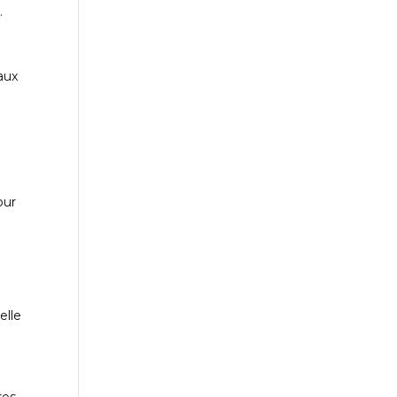
.
aux
our
elle