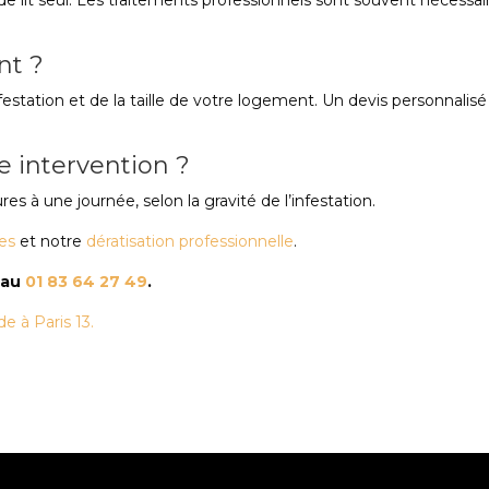
s de lit seul. Les traitements professionnels sont souvent nécessai
nt ?
festation et de la taille de votre logement. Un devis personnalisé
 intervention ?
s à une journée, selon la gravité de l’infestation.
les
et notre
dératisation professionnelle
.
 au
01 83 64 27 49
.
e à Paris 13.