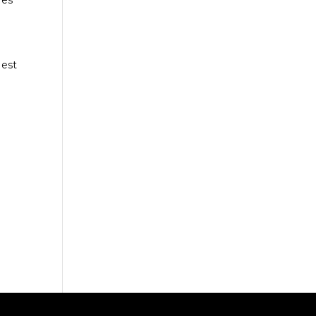
res
 est