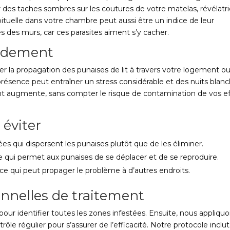
es taches sombres sur les coutures de votre matelas, révélatr
tuelle dans votre chambre peut aussi être un indice de leur
es des murs, car ces parasites aiment s’y cacher.
pidement
ter la propagation des punaises de lit à travers votre logement o
ésence peut entraîner un stress considérable et des nuits blanc
ent augmente, sans compter le risque de contamination de vos ef
 éviter
ées qui dispersent les punaises plutôt que de les éliminer.
ce qui permet aux punaises de se déplacer et de se reproduire.
, ce qui peut propager le problème à d’autres endroits.
nnelles de traitement
ur identifier toutes les zones infestées. Ensuite, nous appliqu
trôle régulier pour s’assurer de l’efficacité. Notre protocole inclut