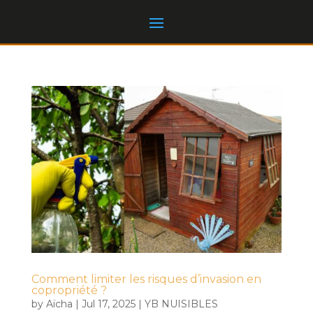
Comment limiter les risques d’invasion en
copropriété ?
by
Aïcha
|
Jul 17, 2025
|
YB NUISIBLES