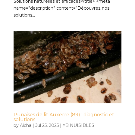
Solutions naturelles et efficaces</title> <meta
name=”description” content=”Découvrez nos
solutions...
Punaises de lit Auxerre (89) : diagnostic et
solutions
by
Aïcha
|
Jul 25, 2025
|
YB NUISIBLES