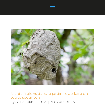
Nid de frelons dans le jardin : que faire en
toute sécurité ?
by
Aïcha
|
Jun 19, 2025
|
YB NUISIBLES