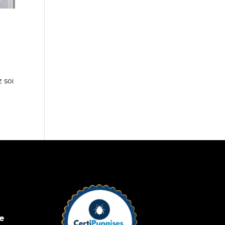
z soi
ne