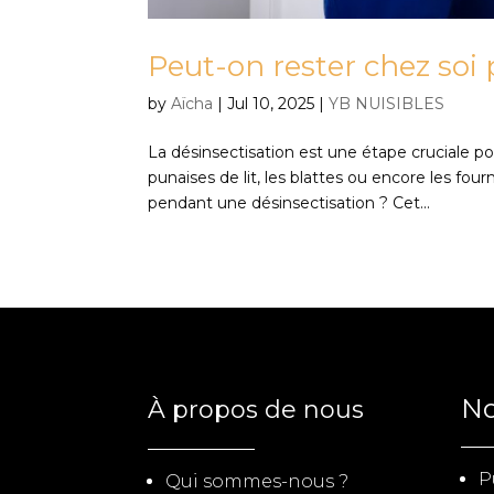
Peut-on rester chez soi
by
Aïcha
|
Jul 10, 2025
|
YB NUISIBLES
La désinsectisation est une étape cruciale pou
punaises de lit, les blattes ou encore les fou
pendant une désinsectisation ? Cet...
No
À propos de nous
P
Qui sommes-nous ?