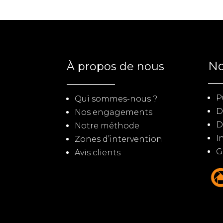
No
À propos de nous
P
Qui sommes-nous ?
D
Nos engagements
D
Notre méthode
I
Zones d’intervention
G
Avis clients