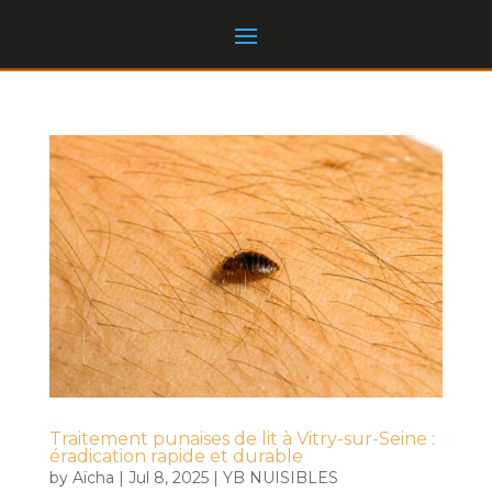
Traitement punaises de lit à Vitry-sur-Seine :
éradication rapide et durable
by
Aïcha
|
Jul 8, 2025
|
YB NUISIBLES