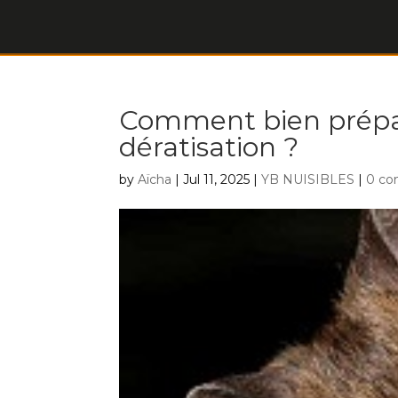
Comment bien prépa
dératisation ?
by
Aïcha
|
Jul 11, 2025
|
YB NUISIBLES
|
0 c