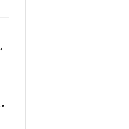
s)
 et