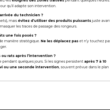
rdez-les
éloignés des zones traitées
pendant quelques heures.
ur qu’il adapte son intervention.
’arrivée du technicien ?
hets), mais
évitez d’utiliser des produits puissants
juste avant
t masquer les traces de passage des rongeurs.
âts une fois posés ?
de manière stratégique.
Ne les déplacez pas
et n’y touchez pa
nger.
s ou rats après l’intervention ?
le pendant quelques jours. Si les signes persistent
après 7 à 10
ivi ou une seconde intervention
, souvent prévue dans le plan