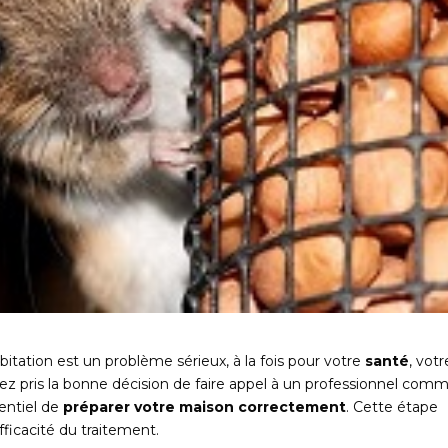
itation est un problème sérieux, à la fois pour votre
santé
, votr
vez pris la bonne décision de faire appel à un professionnel com
sentiel de
préparer votre maison correctement
. Cette étape
efficacité du traitement.