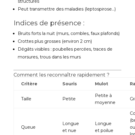
structures
Peut transmettre des maladies (leptospirose…)
Indices de présence :
Bruits forts la nuit (murs, combles, faux plafonds)
Crottes plus grosses (environ 2 cm)
Dégâts visibles : poubelles percées, traces de
morsures, trous dans les murs
Comment les reconnaître rapidement ?
Critère
Souris
Mulot
R
Petite à
Taille
Petite
Gr
moyenne
Co
(b
Longue
Longue
Queue
o
et nue
et poilue
lo