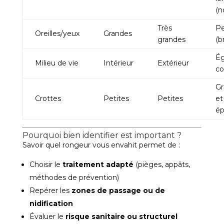
(n
Très
Pe
Oreilles/yeux
Grandes
grandes
(b
Ég
Milieu de vie
Intérieur
Extérieur
co
Gr
Crottes
Petites
Petites
et
ép
Pourquoi bien identifier est important ?
Savoir quel rongeur vous envahit permet de :
Choisir le
traitement adapté
(pièges, appâts,
méthodes de prévention)
Repérer les
zones de passage ou de
nidification
Évaluer le
risque sanitaire ou structurel