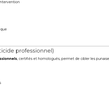
intervention
ique
icide professionnel)
essionnels
, certifiés et homologués, permet de cibler les punais
s