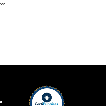
posé
ne