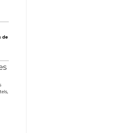
s de
es
s
els,