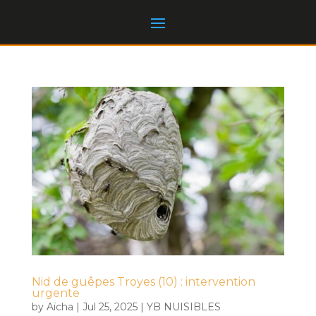
Nid de guêpes Troyes (10) : intervention
urgente
by
Aïcha
|
Jul 25, 2025
|
YB NUISIBLES