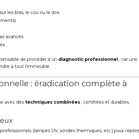
r les bras, le cou ou le dos
réments)
cas avancés
res
ispensable de procéder à un
diagnostic professionnel
, car une
endre à tout l’immeuble.
nnelle : éradication complète à
 6e avec des
techniques combinées
, certifiées et durables,
ieux
s professionnels (lampes UV, sondes thermiques, etc.) pour repér