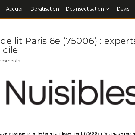
Accueil
Dératisation
Désinsectisation
Devis
e lit Paris 6e (75006) : expert
icile
comments
oyers parisiens, et le 6e arrondissement (75006) n’échappe pas 