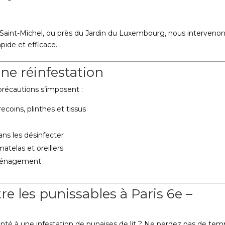
Saint-Michel, ou près du Jardin du Luxembourg, nous interveno
pide et efficace.
ne réinfestation
récautions s’imposent :
ecoins, plinthes et tissus
ns les désinfecter
atelas et oreillers
éménagement
re les punissables à Paris 6e –
nté à une infestation de punaises de lit ? Ne perdez pas de temp