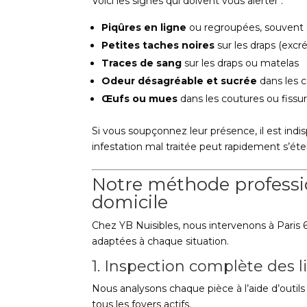
Voici les signes qui doivent vous alerter :
Piqûres en ligne
ou regroupées, souvent su
Petites taches noires
sur les draps (exc
Traces de sang
sur les draps ou matelas
Odeur désagréable et sucrée
dans les 
Œufs ou mues
dans les coutures ou fissu
Si vous soupçonnez leur présence, il est ind
infestation mal traitée peut rapidement s’ét
Notre méthode professio
domicile
Chez YB Nuisibles, nous intervenons à Paris
adaptées à chaque situation.
1. Inspection complète des l
Nous analysons chaque pièce à l’aide d’outil
tous les foyers actifs.